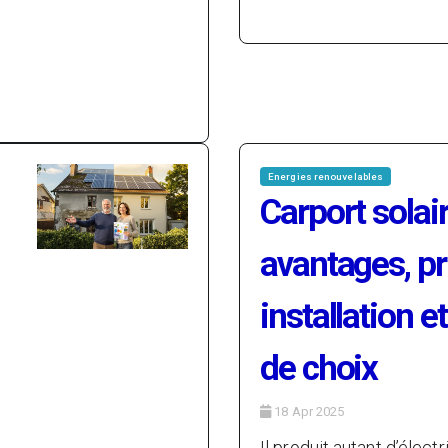
Energies renouvelables
Carport solair
avantages, pr
installation e
de choix
18 Apr 2025
Il produit autant d’électr