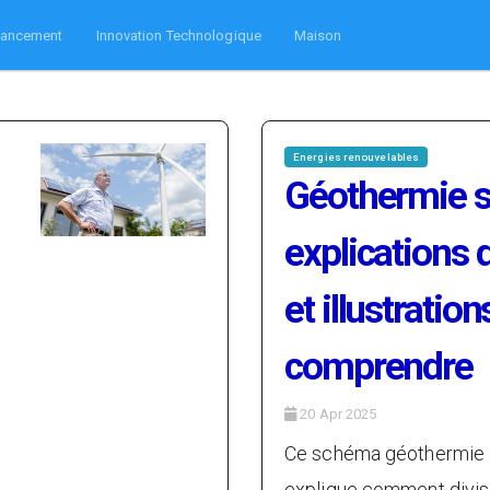
nancement
Innovation Technologique
Maison
Energies renouvelables
Géothermie 
explications d
et illustratio
comprendre
20 Apr 2025
Ce schéma géothermie i
explique comment divis