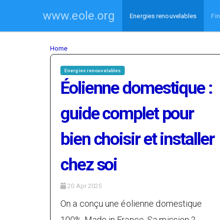
Skip
www.eole.org
Energies renouvelables
Fi
to
main
content
You
Home
are
Energies renouvelables
Éolienne domestique :
here
guide complet pour
bien choisir et installer
chez soi
20 Apr 2025
On a conçu une éolienne domestique
100% Made in France. Sa mission ?