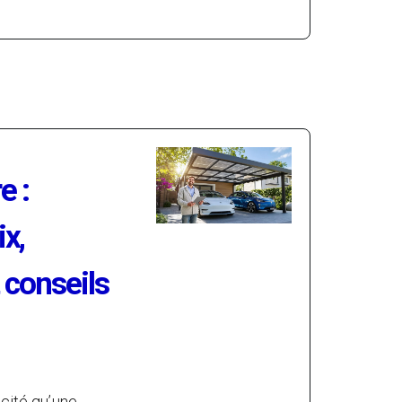
e :
ix,
t conseils
icité qu’une