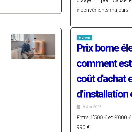
budget. Et pour cause, e
inconvénients majeurs.
Maison
Prix borne éle
comment esti
coût d'achat e
d'installation
18 Apr 2025
Entre 1’500 € et 3’000 €
990 €.