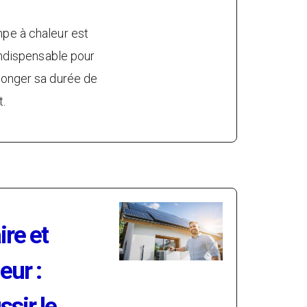
mpe à chaleur est
 indispensable pour
olonger sa durée de
t.
re et
eur :
sir le