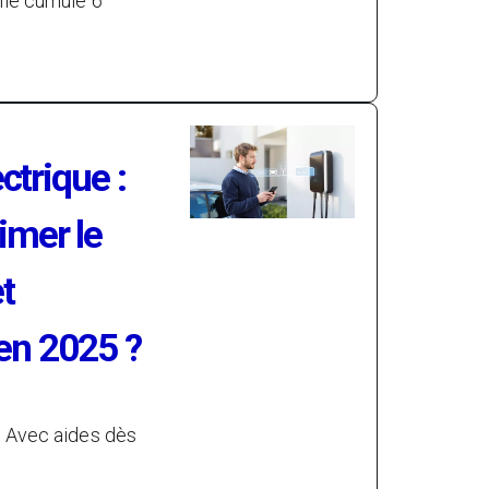
lle cumule 6
ctrique :
mer le
t
 en 2025 ?
. Avec aides dès