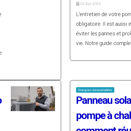
20 Apr 2025
e
L'entretien de votre po
obligatoire. Il est aussi
éviter les pannes et pr
vie. Notre guide comple
e
Energies renouvelables
o
Panneau solai
pompe à chal
comment réus