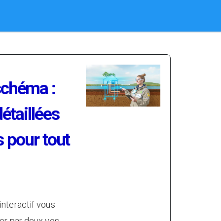
schéma :
étaillées
ns pour tout
nteractif vous
er par deux vos