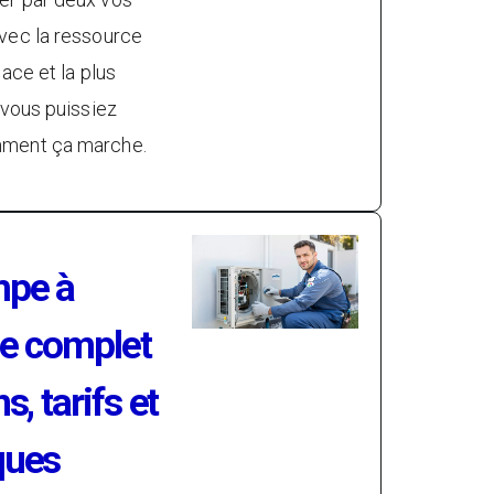
vec la ressource
ace et la plus
 vous puissiez
mment ça marche.
mpe à
de complet
s, tarifs et
ques