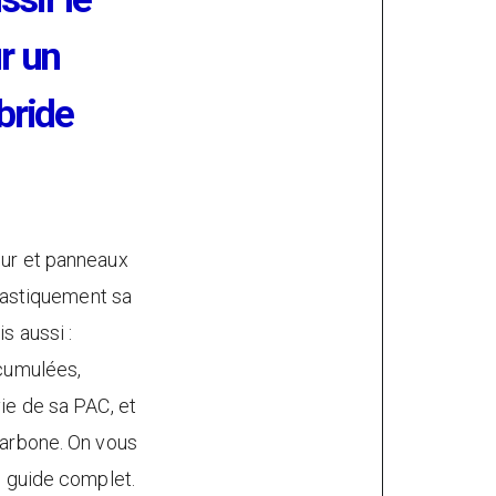
r un
bride
ur et panneaux
drastiquement sa
s aussi :
cumulées,
ie de sa PAC, et
carbone. On vous
e guide complet.